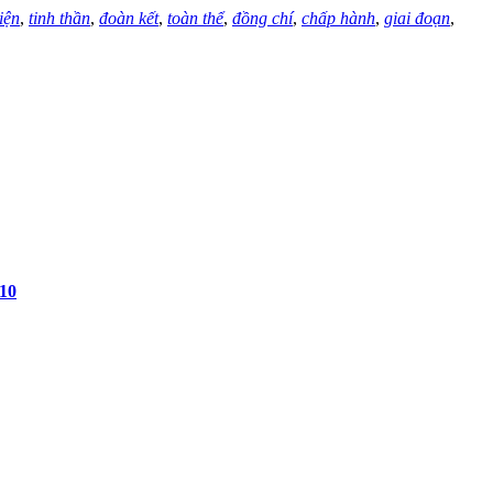
iện
,
tinh thần
,
đoàn kết
,
toàn thể
,
đồng chí
,
chấp hành
,
giai đoạn
,
 10