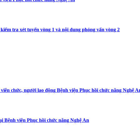
kiểm tra xét tuyển vòng 1 và nội dung phỏng vấn vòng 2
 viên chức, người lao động Bệnh viện Phục hồi chức năng Nghệ 
 tại Bệnh viện Phục hồi chức năng Nghệ An