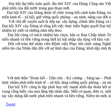
Đại hội đại biểu toàn quốc lần thứ XIV của Đảng Cộng sản Việt Nam
phát triển của đất nước trong giai đoạn mới.
Đại hội XIV của Đảng được tổ chức trong bối cảnh toàn Đảng, toàn 
triển kinh tế – xã hội, giữ vững quốc phòng – an ninh, nâng cao đời s
Với chủ đề xuyên suốt là tiếp tục xây dựng, chỉnh đốn Đảng và hệ 
Đại hội XIV của Đảng sẽ tổng kết việc thực hiện Nghị quyết Đại hội
nhiệm kỳ mới và những năm tiếp theo.
Đại hội cũng có trách nhiệm lựa chọn, bầu ra Ban Chấp hành Trung 
triển nhanh và bền vững trong thời kỳ hội nhập sâu rộng với khu vực v
Đối với toàn thể nhân viên Bệnh viện Phục hồi chức năng Nghệ An
niềm tin của Nhân dân đối với sự lãnh đạo của Đảng; khơi dậy tinh t
Với tinh thần "Đoàn kết – Dân chủ – Kỷ cương – Sáng tạo – Phát tr
lược nhằm phát triển kinh tế – xã hội, tăng cường quốc phòng – an n
Đại hội XIV cũng là dịp phát huy sức mạnh khối đại đoàn kết toàn
vọng cống hiến của mọi tầng lớp nhân dân. Mỗi cơ quan, đơn vị, mỗi 
tay xây dựng đất nước phát triển nhanh và bền vững. Niềm tin mới, 
Tweet