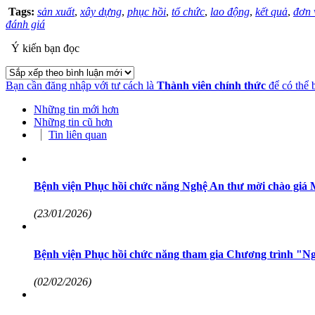
Tags:
sản xuất
,
xây dựng
,
phục hồi
,
tổ chức
,
lao động
,
kết quả
,
đơn 
đánh giá
Ý kiến bạn đọc
Bạn cần đăng nhập với tư cách là
Thành viên chính thức
để có thể 
Những tin mới hơn
Những tin cũ hơn
Tin liên quan
Bệnh viện Phục hồi chức năng Nghệ An thư mời chào giá M
(23/01/2026)
Bệnh viện Phục hồi chức năng tham gia Chương trình "Ngh
(02/02/2026)