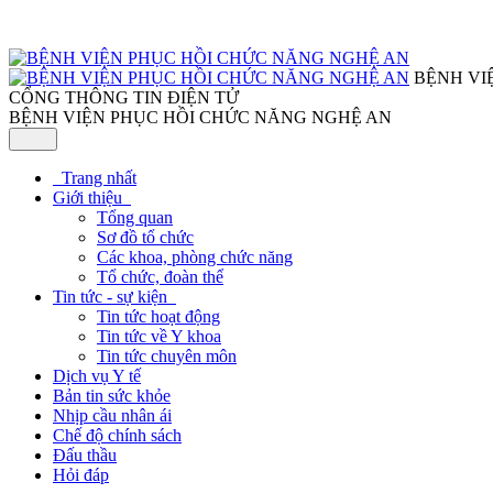
BỆNH VI
CỔNG THÔNG TIN ĐIỆN TỬ
BỆNH VIỆN PHỤC HỒI CHỨC NĂNG NGHỆ AN
Trang nhất
Giới thiệu
Tổng quan
Sơ đồ tổ chức
Các khoa, phòng chức năng
Tổ chức, đoàn thể
Tin tức - sự kiện
Tin tức hoạt động
Tin tức về Y khoa
Tin tức chuyên môn
Dịch vụ Y tế
Bản tin sức khỏe
Nhịp cầu nhân ái
Chế độ chính sách
Đấu thầu
Hỏi đáp