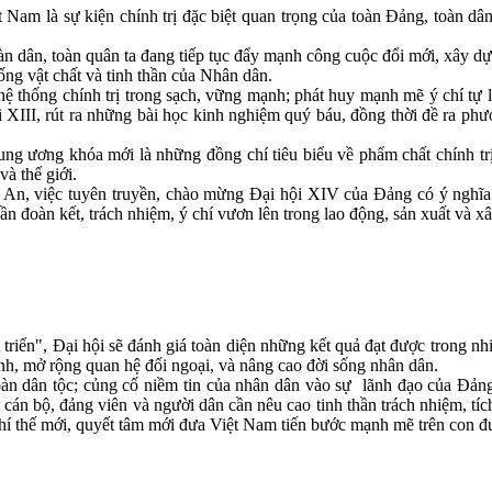
 là sự kiện chính trị đặc biệt quan trọng của toàn Đảng, toàn dân 
dân, toàn quân ta đang tiếp tục đẩy mạnh công cuộc đổi mới, xây dựng
ống vật chất và tinh thần của Nhân dân.
thống chính trị trong sạch, vững mạnh; phát huy mạnh mẽ ý chí tự lự
 XIII, rút ra những bài học kinh nghiệm quý báu, đồng thời đề ra phươ
ương khóa mới là những đồng chí tiêu biểu về phẩm chất chính trị, đ
à thế giới.
, việc tuyên truyền, chào mừng Đại hội XIV của Đảng có ý nghĩa hế
hần đoàn kết, trách nhiệm, ý chí vươn lên trong lao động, sản xuất và
iển", Đại hội sẽ đánh giá toàn diện những kết quả đạt được trong nhi
inh, mở rộng quan hệ đối ngoại, và nâng cao đời sống nhân dân.
 dân tộc; củng cố niềm tin của nhân dân vào sự lãnh đạo của Đảng; 
cán bộ, đảng viên và người dân cần nêu cao tinh thần trách nhiệm, tíc
khí thế mới, quyết tâm mới đưa Việt Nam tiến bước mạnh mẽ trên con đ