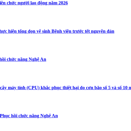
iên chức người lao động năm 2026
ực hiện tổng dọn vệ sinh Bệnh viện trước tết nguyên đán
 hồi chức năng Nghệ An
 cây máy tính (CPU) khắc phục thiệt hại do cơn bão số 5 và số 1
n Phục hồi chức năng Nghệ An