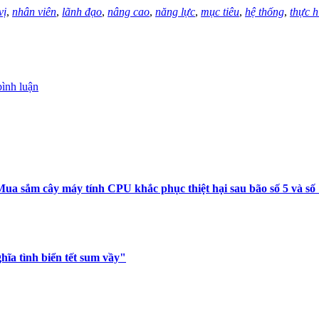
vị
,
nhân viên
,
lãnh đạo
,
nâng cao
,
năng lực
,
mục tiêu
,
hệ thống
,
thực h
bình luận
ua sắm cây máy tính CPU khắc phục thiệt hại sau bão số 5 và số
ĩa tình biển tết sum vầy"