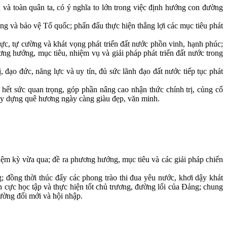
và toàn quân ta, có ý nghĩa to lớn trong việc định hướng con đường
 và bảo vệ Tổ quốc; phấn đấu thực hiện thắng lợi các mục tiêu phát
c, tự cường và khát vọng phát triển đất nước phồn vinh, hạnh phúc;
ng hướng, mục tiêu, nhiệm vụ và giải pháp phát triển đất nước trong
ạo đức, năng lực và uy tín, đủ sức lãnh đạo đất nước tiếp tục phát
t sức quan trọng, góp phần nâng cao nhận thức chính trị, củng cố
 xây dựng quê hương ngày càng giàu đẹp, văn minh.
ệm kỳ vừa qua; đề ra phương hướng, mục tiêu và các giải pháp chiến
đồng thời thúc đẩy các phong trào thi đua yêu nước, khơi dậy khát
h cực học tập và thực hiện tốt chủ trương, đường lối của Đảng; chung
ường đổi mới và hội nhập.