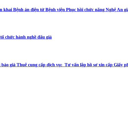
n khai Bệnh án điện tử Bệnh viện Phục hồi chức năng Nghệ An gi
 tổ chức hành nghề đấu giá
báo giá Thuê cung cấp dịch vụ: Tư vấn lập hồ sơ xin cấp Giấy p