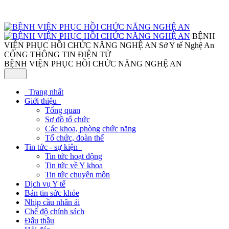
BỆNH
VIỆN PHỤC HỒI CHỨC NĂNG NGHỆ AN
Sở Y tế Nghệ An
CỔNG THÔNG TIN ĐIỆN TỬ
BỆNH VIỆN PHỤC HỒI CHỨC NĂNG NGHỆ AN
Trang nhất
Giới thiệu
Tổng quan
Sơ đồ tổ chức
Các khoa, phòng chức năng
Tổ chức, đoàn thể
Tin tức - sự kiện
Tin tức hoạt động
Tin tức về Y khoa
Tin tức chuyên môn
Dịch vụ Y tế
Bản tin sức khỏe
Nhịp cầu nhân ái
Chế độ chính sách
Đấu thầu