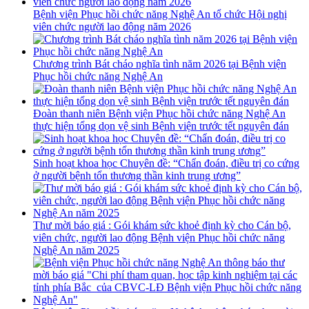
Bệnh viện Phục hồi chức năng Nghệ An tổ chức Hội nghị
viên chức người lao động năm 2026
Chương trình Bát cháo nghĩa tình năm 2026 tại Bệnh viện
Phục hồi chức năng Nghệ An
Đoàn thanh niên Bệnh viện Phục hồi chức năng Nghệ An
thực hiện tổng dọn vệ sinh Bệnh viện trước tết nguyên đán
Sinh hoạt khoa học Chuyên đề: “Chẩn đoán, điều trị co cứng
ở người bệnh tổn thương thần kinh trung ương”
Thư mời báo giá : Gói khám sức khoẻ định kỳ cho Cán bộ,
viên chức, người lao động Bệnh viện Phục hồi chức năng
Nghệ An năm 2025