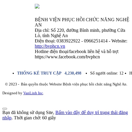
BỆNH VIỆN PHỤC HỒI CHỨC NĂNG NGHỆ
AN
Địa chỉ: Số 220, đường Bình minh, phường Cửa
Lò, tỉnh Nghệ An
Điện thoại: 0383922922 - 0966251414 - Website:
http://bvphcn.vn
Hotline điện thoại/facebook liên hệ và hỗ trợ:
https://www.facebook.com/bvphcn
THỐNG KÊ TRUY CẬP
4,230,498
Số người online:
12
H
© 2023 - Bản quyền thuộc Website Bệnh viện phục hồi chức năng Nghệ An.
Designed by
VanLinh Inc
.
Bạn đã không sử dụng Site,
Bấm vào đây để duy trì trạng thái đăng
nhập
. Thời gian chờ:
60
giây