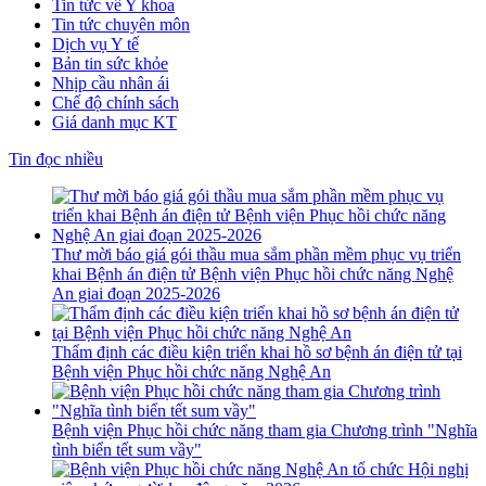
Tin tức về Y khoa
Tin tức chuyên môn
Dịch vụ Y tế
Bản tin sức khỏe
Nhịp cầu nhân ái
Chế độ chính sách
Giá danh mục KT
Tin đọc nhiều
Thư mời báo giá gói thầu mua sắm phần mềm phục vụ triển
khai Bệnh án điện tử Bệnh viện Phục hồi chức năng Nghệ
An giai đoạn 2025-2026
Thẩm định các điều kiện triển khai hồ sơ bệnh án điện tử tại
Bệnh viện Phục hồi chức năng Nghệ An
Bệnh viện Phục hồi chức năng tham gia Chương trình "Nghĩa
tình biển tết sum vầy"