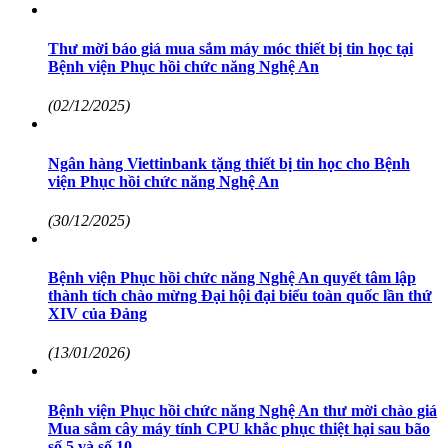
Thư mời báo giá mua sắm máy móc thiết bị tin học tại
Bệnh viện Phục hồi chức năng Nghệ An
(02/12/2025)
Ngân hàng Viettinbank tặng thiết bị tin học cho Bệnh
viện Phục hồi chức năng Nghệ An
(30/12/2025)
Bệnh viện Phục hồi chức năng Nghệ An quyết tâm lập
thành tích chào mừng Đại hội đại biểu toàn quốc lần thứ
XIV của Đảng
(13/01/2026)
Bệnh viện Phục hồi chức năng Nghệ An thư mời chào giá
Mua sắm cây máy tính CPU khắc phục thiệt hại sau bão
số 5 và số 10