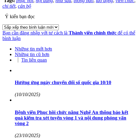
Tags:
phục hồi
,
nội dung
,
như sau
,
thông báo
,
lao động
,
viên chức
,
chi tiết
,
cán bộ
Ý kiến bạn đọc
Bạn cần đăng nhập với tư cách là
Thành viên chính thức
để có thể
bình luận
Những tin mới hơn
Những tin cũ hơn
Tin liên quan
Hưởng ứng ngày chuyển đổi số quốc gia 10/10
(10/10/2025)
Bệnh viện Phục hồi chức năng Nghệ An thông báo kết
quả kiểm tra xét tuyển vòng 1 và nội dung phỏng vấn
vòng 2
(23/10/2025)