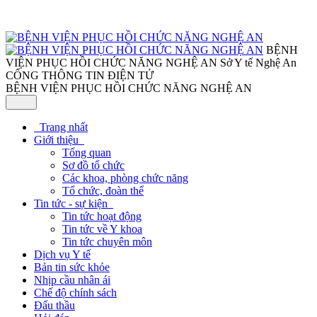
BỆNH
VIỆN PHỤC HỒI CHỨC NĂNG NGHỆ AN
Sở Y tế Nghệ An
CỔNG THÔNG TIN ĐIỆN TỬ
BỆNH VIỆN PHỤC HỒI CHỨC NĂNG NGHỆ AN
Trang nhất
Giới thiệu
Tổng quan
Sơ đồ tổ chức
Các khoa, phòng chức năng
Tổ chức, đoàn thể
Tin tức - sự kiện
Tin tức hoạt động
Tin tức về Y khoa
Tin tức chuyên môn
Dịch vụ Y tế
Bản tin sức khỏe
Nhịp cầu nhân ái
Chế độ chính sách
Đấu thầu