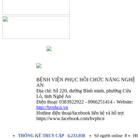
BỆNH VIỆN PHỤC HỒI CHỨC NĂNG NGHỆ
AN
Địa chỉ: Số 220, đường Bình minh, phường Cửa
Lò, tỉnh Nghệ An
Điện thoại: 0383922922 - 0966251414 - Website:
http://bvphcn.vn
Hotline điện thoại/facebook liên hệ và hỗ trợ:
https://www.facebook.com/bvphcn
THỐNG KÊ TRUY CẬP
4,233,038
Số người online:
8
Hô