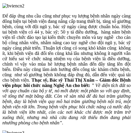
Để đáp ứng nhu cầu cũng như phục vụ lượng bệnh nhân ngày càng
đông hiện tại bệnh viện đang nâng cấp trang thiết bị, tăng số giường
bệnh, cùng với đội ngũ y, bác sỹ ngày càng được chuẩn hóa. Hiện
tai bệnh viện có 44 y, bác sỹ; 50 y tá điều dưỡng, hàng năm bệnh
viện tổ chức đào tạo lại kiến thức chuyên môn và tay nghề cho cán
bộ công nhân viên, nhằm nâng cao tay nghề cho đội ngũ y, bác sỹ
ngày càng phát triển. Thuận lợi cũng có song khó khăn cũng không
ít, khi bệnh viện đã đổi tên cũng khá lâu nhưng không ít người vẫn
cứ hiểu sai về chức năng nhiệm vụ của bệnh viện là điều dưỡng,
chính vì vậy vào mùa hè lượng bệnh nhân đến đây tăng lên đột
biến. Điều này cũng làm ảnh hưởng đến công tác khám chữa bệnh,
cũng như số giường bệnh không đáp ứng đủ, dẫn đến việc quá tải
cho bệnh viện.
Thạc sỹ, Bác sỹ Thái Thị Xuân – Giám đốc Bệnh
viện phục hồi chức năng Nghệ An cho biết:
” Về diện tích đất so
với quy chuẩn của bộ y tế, nó mới được một phần so với quy định,
về tổng thể mặt bằng đất. Còn về sàn nhà để đủ hai trăm giường
bệnh, đay là bệnh viện quy mô hai trăm giường bệnh nội trú, một
bệnh viện rất lớn. Trong bệnh viện phục hồi chức năng cả nước đây
là bênh viện lớn nhất, còn các nơi khác chỉ được một trăm trở
xuống thôi, nhưng mà nhà cửa đang rất thiếu thốn đang phải
nhường phòng cho bệnh nhân”.