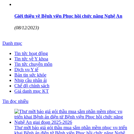
Giới thiệu về Bệnh viện Phục hồi chức năng Nghệ An
(08/12/2023)
Danh mục
Tin tức hoạt động
Tin tức về Y khoa
Tin tức chuyên môn
Dịch vụ Y tế
Bản tin sức khỏe
Nhịp cầu nhân ái
Chế độ chính sách
Giá danh mục KT
Tin đọc nhiều
Thư mời báo giá gói thầu mua sắm phần mềm phục vụ triển
khai Bệnh án điện tử Bệnh viện Phục hồi chức năng Nghệ