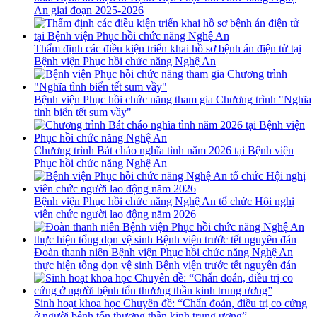
An giai đoạn 2025-2026
Thẩm định các điều kiện triển khai hồ sơ bệnh án điện tử tại
Bệnh viện Phục hồi chức năng Nghệ An
Bệnh viện Phục hồi chức năng tham gia Chương trình "Nghĩa
tình biển tết sum vầy"
Chương trình Bát cháo nghĩa tình năm 2026 tại Bệnh viện
Phục hồi chức năng Nghệ An
Bệnh viện Phục hồi chức năng Nghệ An tổ chức Hội nghị
viên chức người lao động năm 2026
Đoàn thanh niên Bệnh viện Phục hồi chức năng Nghệ An
thực hiện tổng dọn vệ sinh Bệnh viện trước tết nguyên đán
Sinh hoạt khoa học Chuyên đề: “Chẩn đoán, điều trị co cứng
ở người bệnh tổn thương thần kinh trung ương”