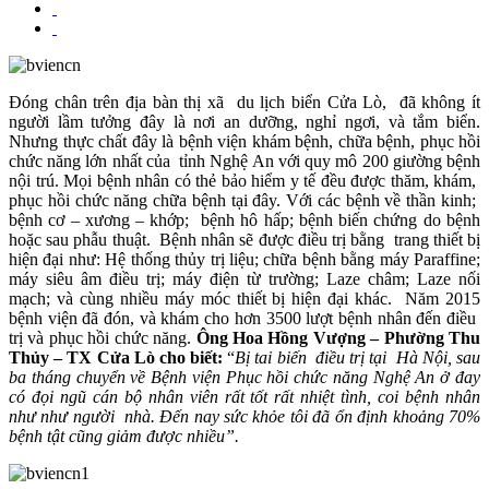
Đóng chân trên địa bàn thị xã du lịch biển Cửa Lò, đã không ít
người lầm tưởng đây là nơi an dưỡng, nghỉ ngơi, và tắm biển.
Nhưng thực chất đây là bệnh viện khám bệnh, chữa bệnh, phục hồi
chức năng lớn nhất của tỉnh Nghệ An với quy mô 200 giường bệnh
nội trú. Mọi bệnh nhân có thẻ bảo hiểm y tế đều được thăm, khám,
phục hồi chức năng chữa bệnh tại đây. Với các bệnh về thần kinh;
bệnh cơ – xương – khớp; bệnh hô hấp; bệnh biến chứng do bệnh
hoặc sau phẫu thuật. Bệnh nhân sẽ được điều trị bằng trang thiết bị
hiện đại như: Hệ thống thủy trị liệu; chữa bệnh bằng máy Paraffine;
máy siêu âm điều trị; máy điện từ trường; Laze châm; Laze nối
mạch; và cùng nhiều máy móc thiết bị hiện đại khác. Năm 2015
bệnh viện đã đón, và khám cho hơn 3500 lượt bệnh nhân đến điều
trị và phục hồi chức năng.
Ông Hoa Hồng Vượng – Phường Thu
Thủy – TX Cửa Lò cho biết:
“
Bị tai biến điều trị tại Hà Nội, sau
ba tháng chuyển về Bệnh viện Phục hồi chức năng Nghệ An ở đay
có đọi ngũ cán bộ nhân viên rất tốt rất nhiệt tình, coi bệnh nhân
như như người nhà. Đến nay sức khỏe tôi đã ổn định khoảng 70%
bệnh tật cũng giảm được nhiều”.