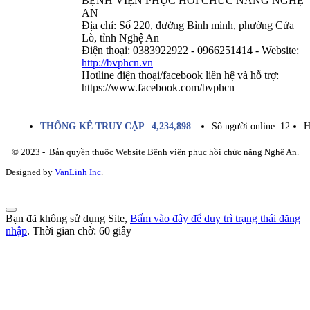
BỆNH VIỆN PHỤC HỒI CHỨC NĂNG NGHỆ
AN
Địa chỉ: Số 220, đường Bình minh, phường Cửa
Lò, tỉnh Nghệ An
Điện thoại: 0383922922 - 0966251414 - Website:
http://bvphcn.vn
Hotline điện thoại/facebook liên hệ và hỗ trợ:
https://www.facebook.com/bvphcn
THỐNG KÊ TRUY CẬP
4,234,898
Số người online:
12
H
© 2023 - Bản quyền thuộc Website Bệnh viện phục hồi chức năng Nghệ An.
Designed by
VanLinh Inc
.
Bạn đã không sử dụng Site,
Bấm vào đây để duy trì trạng thái đăng
nhập
. Thời gian chờ:
60
giây