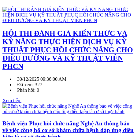
HỘI THI ĐÁNH GIÁ KIẾN THỨC VÀ
KỸ NĂNG THỰC HIỆN DỊCH VỤ KỸ
THUẬT PHỤC HỒI CHỨC NĂNG CHO
ĐIỀU DƯỠNG VÀ KỸ THUẬT VIÊN
PHCN
30/12/2025 09:36:00 AM
Đã xem: 327
Phản hồi: 0
Xem tiếp
Bệnh viện Phục hồi chức năng Nghệ An thông báo
về việc công bố cơ sở khám chữa bệnh đáp ứng điều
kiện là cơ sở thực hành