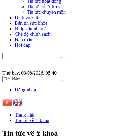
Tin tức hoạt động
Tin tức về Y khoa
Tin tức chuyên môn
Dịch vụ Y tế
Bản tin sức khỏe
Nhịp cầu nhân ái
Chế độ chính sách
Đấu thầu
Hỏi đáp
Thứ bảy, 08/08/2026, 05:40
Đăng nhập
Trang nhất
Tin tức về Y khoa
Tin tức về Y khoa