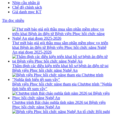
Nhịp cầu nhân ái
Chế độ chính sách
Giá danh mục KT
Tin đọc nhiều
Thư mời báo giá gói thầu mua sắm phần mềm phục vụ triển
khai Bệnh án điện tử Bệnh viện Phục hồi chức năng Nghệ
An giai đoạn 2025-2026
Thẩm định các điều kiện triển khai hồ sơ bệnh án điện tử tại
Bệnh viện Phục hồi chức năng Nghệ An
Bệnh viện Phục hồi chức năng tham gia Chương trình "Nghĩa
tình biển tết sum vầy"
Chương trình Bát cháo nghĩa tình năm 2026 tại Bệnh viện
Phục hồi chức năng Nghệ An