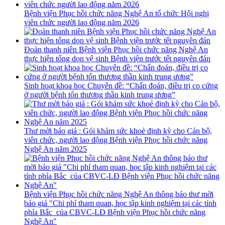
Bệnh viện Phục hồi chức năng Nghệ An tổ chức Hội nghị
viên chức người lao động năm 2026
Đoàn thanh niên Bệnh viện Phục hồi chức năng Nghệ An
thực hiện tổng dọn vệ sinh Bệnh viện trước tết nguyên đán
Sinh hoạt khoa học Chuyên đề: “Chẩn đoán, điều trị co cứng
ở người bệnh tổn thương thần kinh trung ương”
Thư mời báo giá : Gói khám sức khoẻ định kỳ cho Cán bộ,
viên chức, người lao động Bệnh viện Phục hồi chức năng
Nghệ An năm 2025
Bệnh viện Phục hồi chức năng Nghệ An thông báo thư mời
báo giá "Chi phí tham quan, học tập kinh nghiệm tại các tỉnh
phía Bắc của CBVC-LĐ Bệnh viện Phục hồi chức năng
Nghệ An"