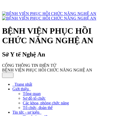
BỆNH VIỆN PHỤC HỒI
CHỨC NĂNG NGHỆ AN
Sở Y tế Nghệ An
CỔNG THÔNG TIN ĐIỆN TỬ
BỆNH VIỆN PHỤC HỒI CHỨC NĂNG NGHỆ AN
Trang nhất
Giới thiệu
Tổng quan
Sơ đồ tổ chức
Các khoa, phòng chức năng
Tổ chức, đoàn thể
Tin tức - sự kiện