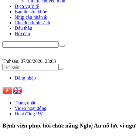
Tin tức chuyên môn
Dịch vụ Y tế
Bản tin sức khỏe
Nhịp cầu nhân ái
Chế độ chính sách
Đấu thầu
Hỏi đáp
Thứ sáu, 07/08/2026, 23:03
Đăng nhập
Trang nhất
Video hoạt động
Hoạt động BV
Bệnh viện phục hồi chức năng Nghệ An nỗ lực vì ngư