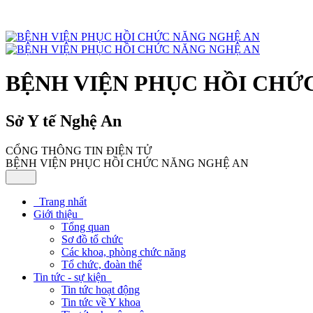
BỆNH VIỆN PHỤC HỒI CHỨ
Sở Y tế Nghệ An
CỔNG THÔNG TIN ĐIỆN TỬ
BỆNH VIỆN PHỤC HỒI CHỨC NĂNG NGHỆ AN
Trang nhất
Giới thiệu
Tổng quan
Sơ đồ tổ chức
Các khoa, phòng chức năng
Tổ chức, đoàn thể
Tin tức - sự kiện
Tin tức hoạt động
Tin tức về Y khoa