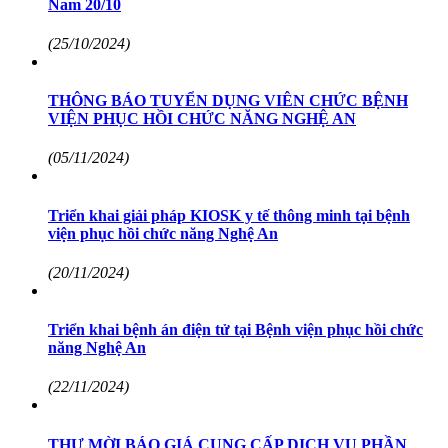
Nam 20/10
(25/10/2024)
THÔNG BÁO TUYỂN DỤNG VIÊN CHỨC BỆNH
VIỆN PHỤC HỒI CHỨC NĂNG NGHỆ AN
(05/11/2024)
Triển khai giải pháp KIOSK y tế thông minh tại bệnh
viện phục hồi chức năng Nghệ An
(20/11/2024)
Triển khai bệnh án điện tử tại Bệnh viện phục hồi chức
năng Nghệ An
(22/11/2024)
THƯ MỜI BÁO GIÁ CUNG CẤP DỊCH VỤ PHẦN