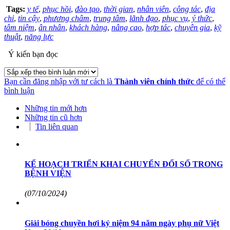
Tags:
y tế
,
phục hồi
,
đào tạo
,
thời gian
,
nhân viên
,
công tác
,
địa
chỉ
,
tin cậy
,
phương châm
,
trung tâm
,
lãnh đạo
,
phục vụ
,
ý thức
,
tâm niệm
,
ân nhân
,
khách hàng
,
nâng cao
,
hợp tác
,
chuyên gia
,
kỹ
thuật
,
năng lực
Ý kiến bạn đọc
Bạn cần đăng nhập với tư cách là
Thành viên chính thức
để có thể
bình luận
Những tin mới hơn
Những tin cũ hơn
Tin liên quan
KẾ HOẠCH TRIỂN KHAI CHUYỂN ĐỔI SỐ TRONG
BỆNH VIỆN
(07/10/2024)
Giải bóng chuyền hơi kỷ niệm 94 năm ngày phụ nữ Việt