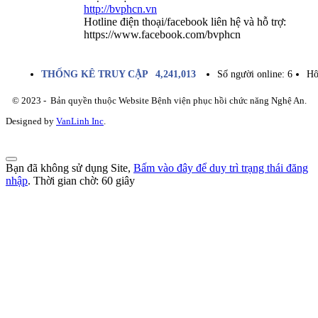
http://bvphcn.vn
Hotline điện thoại/facebook liên hệ và hỗ trợ:
https://www.facebook.com/bvphcn
THỐNG KÊ TRUY CẬP
4,241,013
Số người online:
6
Hô
© 2023 - Bản quyền thuộc Website Bệnh viện phục hồi chức năng Nghệ An.
Designed by
VanLinh Inc
.
Bạn đã không sử dụng Site,
Bấm vào đây để duy trì trạng thái đăng
nhập
. Thời gian chờ:
60
giây