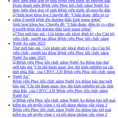
Đoàn thanh niên Bệnh viện Phục hồi chức năng Nghệ An
thực hiện tổng dọn vệ sinh Bệnh viện trước tết nguyên đán
Sinh hoạt khoa học Chuyên đề: “Chẩn đoán, điều trị co cứng
ở người bệnh tổn thương thần kinh trung ương”
Thư mời báo giá : Gói khám sức khoẻ định kỳ cho Cán bộ,
viên chức, người lao động Bệnh viện Phục hồi chức năng
Nghệ An năm 2025
Bệnh viện Phục hồi chức năng Nghệ An thông báo thư mời
báo giá "Chi phí tham quan, học tập kinh nghiệm tại các tỉnh
phía Bắc của CBVC-LĐ Bệnh viện Phục hồi chức năng
Nghệ An"
Bệnh viện Phục hồi chức năng Nghệ An thông báo kết quả
kiểm tra xét tuyển vòng 1 và nội dung phỏng vấn vòng 2