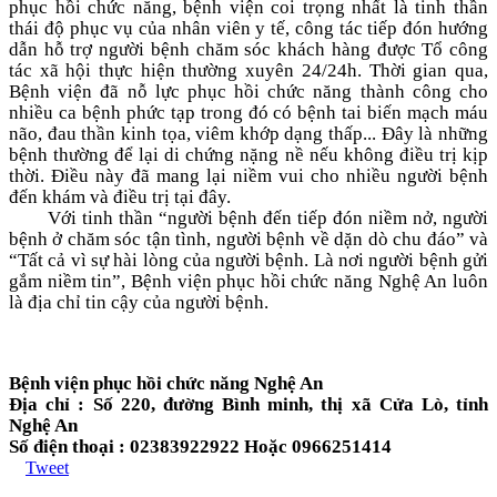
phục hồi chức năng, bệnh viện coi trọng nhất là tinh thần
thái độ phục vụ của nhân viên y tế, công tác tiếp đón hướng
dẫn hỗ trợ người bệnh chăm sóc khách hàng được Tổ công
tác xã hội thực hiện thường xuyên 24/24h. Thời gian qua,
Bệnh viện đã nỗ lực phục hồi chức năng thành công cho
nhiều ca bệnh phức tạp trong đó có bệnh tai biến mạch máu
não, đau thần kinh tọa, viêm khớp dạng thấp... Đây là những
bệnh thường để lại di chứng nặng nề nếu không điều trị kịp
thời. Điều này đã mang lại niềm vui cho nhiều người bệnh
đến khám và điều trị tại đây.
Với tinh thần “người bệnh đến tiếp đón niềm nở, người
bệnh ở chăm sóc tận tình, người bệnh về dặn dò chu đáo” và
“Tất cả vì sự hài lòng của người bệnh. Là nơi người bệnh gửi
gắm niềm tin”, Bệnh viện phục hồi chức năng Nghệ An luôn
là địa chỉ tin cậy của người bệnh.
Bệnh viện phục hồi chức năng Nghệ An
Địa chỉ : Số 220, đường Bình minh, thị xã Cửa Lò, tỉnh
Nghệ An
Số điện thoại : 02383922922 Hoặc 0966251414
Tweet