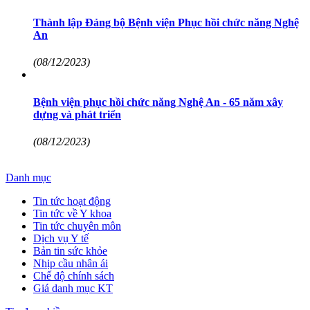
Thành lập Đảng bộ Bệnh viện Phục hồi chức năng Nghệ
An
(08/12/2023)
Bệnh viện phục hồi chức năng Nghệ An - 65 năm xây
dựng và phát triển
(08/12/2023)
Danh mục
Tin tức hoạt động
Tin tức về Y khoa
Tin tức chuyên môn
Dịch vụ Y tế
Bản tin sức khỏe
Nhịp cầu nhân ái
Chế độ chính sách
Giá danh mục KT