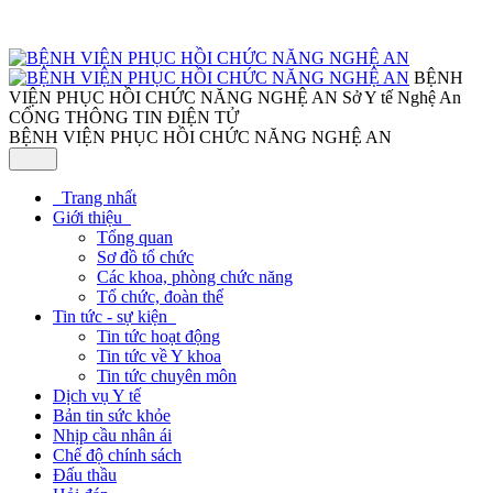
BỆNH
VIỆN PHỤC HỒI CHỨC NĂNG NGHỆ AN
Sở Y tế Nghệ An
CỔNG THÔNG TIN ĐIỆN TỬ
BỆNH VIỆN PHỤC HỒI CHỨC NĂNG NGHỆ AN
Trang nhất
Giới thiệu
Tổng quan
Sơ đồ tổ chức
Các khoa, phòng chức năng
Tổ chức, đoàn thể
Tin tức - sự kiện
Tin tức hoạt động
Tin tức về Y khoa
Tin tức chuyên môn
Dịch vụ Y tế
Bản tin sức khỏe
Nhịp cầu nhân ái
Chế độ chính sách
Đấu thầu