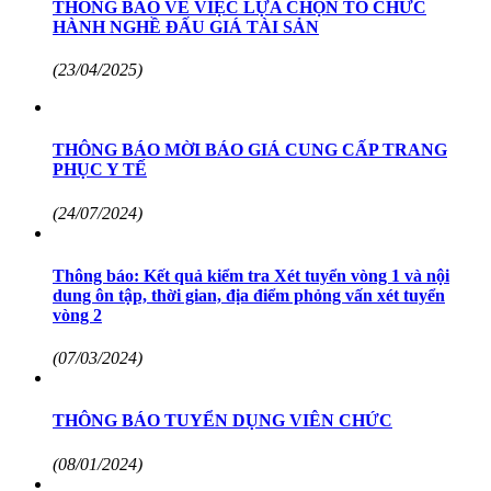
THÔNG BÁO VỀ VIỆC LỰA CHỌN TỔ CHỨC
HÀNH NGHỀ ĐẤU GIÁ TÀI SẢN
(23/04/2025)
THÔNG BÁO MỜI BÁO GIÁ CUNG CẤP TRANG
PHỤC Y TẾ
(24/07/2024)
Thông báo: Kết quả kiểm tra Xét tuyển vòng 1 và nội
dung ôn tập, thời gian, địa điểm phỏng vấn xét tuyển
vòng 2
(07/03/2024)
THÔNG BÁO TUYỂN DỤNG VIÊN CHỨC
(08/01/2024)