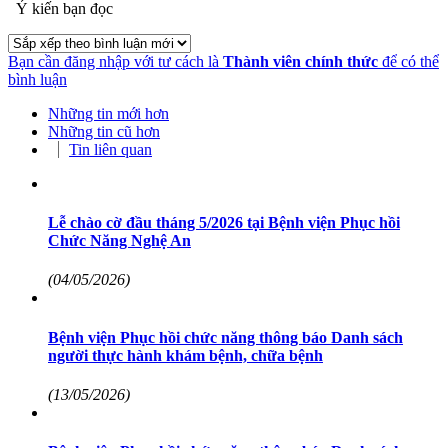
Ý kiến bạn đọc
Bạn cần đăng nhập với tư cách là
Thành viên chính thức
để có thể
bình luận
Những tin mới hơn
Những tin cũ hơn
Tin liên quan
Lễ chào cờ đầu tháng 5/2026 tại Bệnh viện Phục hồi
Chức Năng Nghệ An
(04/05/2026)
Bệnh viện Phục hồi chức năng thông báo Danh sách
người thực hành khám bệnh, chữa bệnh
(13/05/2026)