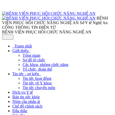
BỆNH
VIỆN PHỤC HỒI CHỨC NĂNG NGHỆ AN
Sở Y tế Nghệ An
CỔNG THÔNG TIN ĐIỆN TỬ
BỆNH VIỆN PHỤC HỒI CHỨC NĂNG NGHỆ AN
Trang nhất
Giới thiệu
Tổng quan
Sơ đồ tổ chức
Các khoa, phòng chức năng
Tổ chức, đoàn thể
Tin tức - sự kiện
Tin tức hoạt động
Tin tức về Y khoa
Tin tức chuyên môn
Dịch vụ Y tế
Bản tin sức khỏe
Nhịp cầu nhân ái
Chế độ chính sách
Đấu thầu