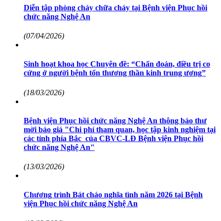
Diễn tập phòng cháy chữa cháy tại Bệnh viện Phục hồi
chức năng Nghệ An
(07/04/2026)
Sinh hoạt khoa học Chuyên đề: “Chẩn đoán, điều trị co
cứng ở người bệnh tổn thương thần kinh trung ương”
(18/03/2026)
Bệnh viện Phục hồi chức năng Nghệ An thông báo thư
mời báo giá "Chi phí tham quan, học tập kinh nghiệm tại
các tỉnh phía Bắc của CBVC-LĐ Bệnh viện Phục hồi
chức năng Nghệ An"
(13/03/2026)
Chương trình Bát cháo nghĩa tình năm 2026 tại Bệnh
viện Phục hồi chức năng Nghệ An