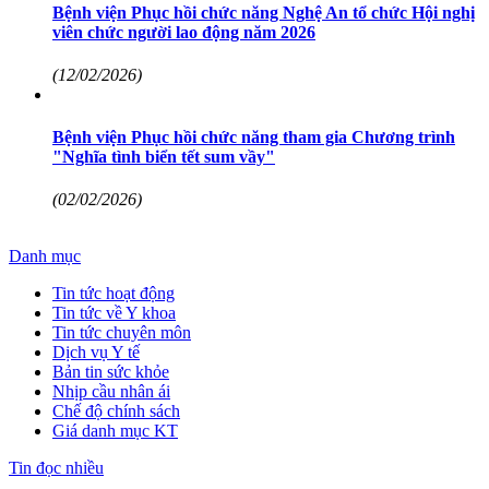
Bệnh viện Phục hồi chức năng Nghệ An tổ chức Hội nghị
viên chức người lao động năm 2026
(12/02/2026)
Bệnh viện Phục hồi chức năng tham gia Chương trình
"Nghĩa tình biển tết sum vầy"
(02/02/2026)
Danh mục
Tin tức hoạt động
Tin tức về Y khoa
Tin tức chuyên môn
Dịch vụ Y tế
Bản tin sức khỏe
Nhịp cầu nhân ái
Chế độ chính sách
Giá danh mục KT
Tin đọc nhiều