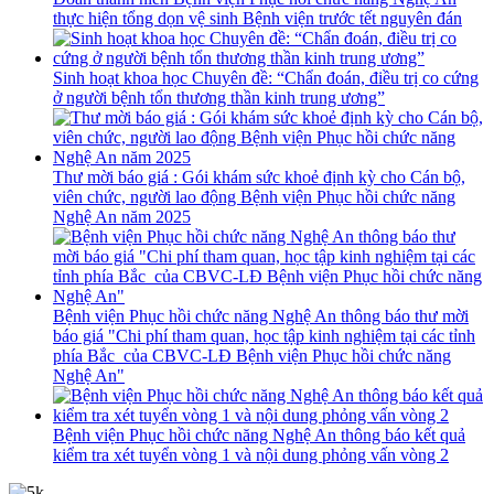
thực hiện tổng dọn vệ sinh Bệnh viện trước tết nguyên đán
Sinh hoạt khoa học Chuyên đề: “Chẩn đoán, điều trị co cứng
ở người bệnh tổn thương thần kinh trung ương”
Thư mời báo giá : Gói khám sức khoẻ định kỳ cho Cán bộ,
viên chức, người lao động Bệnh viện Phục hồi chức năng
Nghệ An năm 2025
Bệnh viện Phục hồi chức năng Nghệ An thông báo thư mời
báo giá "Chi phí tham quan, học tập kinh nghiệm tại các tỉnh
phía Bắc của CBVC-LĐ Bệnh viện Phục hồi chức năng
Nghệ An"
Bệnh viện Phục hồi chức năng Nghệ An thông báo kết quả
kiểm tra xét tuyển vòng 1 và nội dung phỏng vấn vòng 2