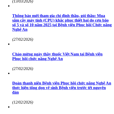
(13/03/2026)
Thông báo mời tham gia chỉ định thầu, gói thầu: Mua
sắm cây máy tính (CPU) khắc phục thiệt hại do cơn bão
số 5 và số 10 năm 2025 tại Bệnh viện Phục hồi Chức năng
Nghệ An
(27/02/2026)
Chào mừng ngày thầy thuốc Việt Nam tại Bệnh viện
Phục hồi chức năng Nghệ An
(27/02/2026)
Đoàn thanh niên Bệnh viện Phục hồi chức năng Nghệ An
thực hiện tổng dọn vệ sinh Bệnh viện trước tết nguyên
đán
(12/02/2026)