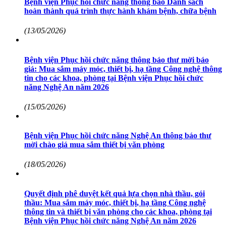
Bệnh viện Phục hồi chức năng thông báo Danh sách
hoàn thành quá trình thực hành khám bệnh, chữa bệnh
(13/05/2026)
Bệnh viện Phục hồi chức năng thông báo thư mời báo
giá: Mua sắm máy móc, thiết bị, hạ tầng Công nghệ thông
tin cho các khoa, phòng tại Bệnh viện Phục hồi chức
năng Nghệ An năm 2026
(15/05/2026)
Bệnh viện Phục hồi chức năng Nghệ An thông báo thư
mời chào giá mua sắm thiết bị văn phòng
(18/05/2026)
Quyết định phê duyệt kết quả lựa chọn nhà thầu, gói
thầu: Mua sắm máy móc, thiết bị, hạ tầng Công nghệ
thông tin và thiết bị văn phòng cho các khoa, phòng tại
Bệnh viện Phục hồi chức năng Nghệ An năm 2026