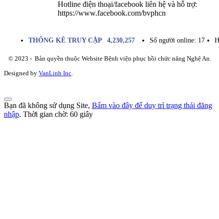
Hotline điện thoại/facebook liên hệ và hỗ trợ:
https://www.facebook.com/bvphcn
THỐNG KÊ TRUY CẬP
4,230,257
Số người online:
17
H
© 2023 - Bản quyền thuộc Website Bệnh viện phục hồi chức năng Nghệ An.
Designed by
VanLinh Inc
.
Bạn đã không sử dụng Site,
Bấm vào đây để duy trì trạng thái đăng
nhập
. Thời gian chờ:
60
giây