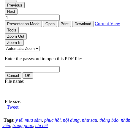
Tweet
Tags:
y tế
,
mua sắm
,
phục hồi
,
nội dung
,
như sau
,
thông báo
,
nhân
viên
,
trang phục
,
chi tiết