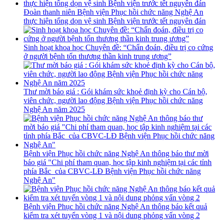
Đoàn thanh niên Bệnh viện Phục hồi chức năng Nghệ An
thực hiện tổng dọn vệ sinh Bệnh viện trước tết nguyên đán
Sinh hoạt khoa học Chuyên đề: “Chẩn đoán, điều trị co cứng
ở người bệnh tổn thương thần kinh trung ương”
Thư mời báo giá : Gói khám sức khoẻ định kỳ cho Cán bộ,
viên chức, người lao động Bệnh viện Phục hồi chức năng
Nghệ An năm 2025
Bệnh viện Phục hồi chức năng Nghệ An thông báo thư mời
báo giá "Chi phí tham quan, học tập kinh nghiệm tại các tỉnh
phía Bắc của CBVC-LĐ Bệnh viện Phục hồi chức năng
Nghệ An"
Bệnh viện Phục hồi chức năng Nghệ An thông báo kết quả
kiểm tra xét tuyển vòng 1 và nội dung phỏng vấn vòng 2