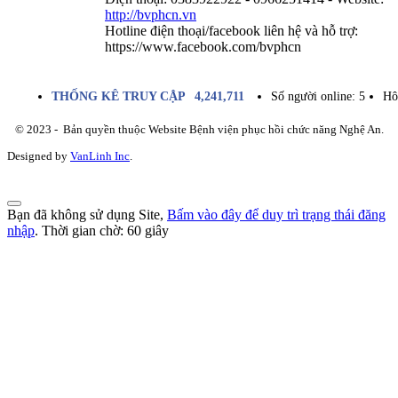
http://bvphcn.vn
Hotline điện thoại/facebook liên hệ và hỗ trợ:
https://www.facebook.com/bvphcn
THỐNG KÊ TRUY CẬP
4,241,711
Số người online:
5
Hô
© 2023 - Bản quyền thuộc Website Bệnh viện phục hồi chức năng Nghệ An.
Designed by
VanLinh Inc
.
Bạn đã không sử dụng Site,
Bấm vào đây để duy trì trạng thái đăng
nhập
. Thời gian chờ:
60
giây