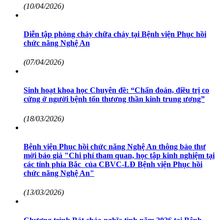
(10/04/2026)
Diễn tập phòng cháy chữa cháy tại Bệnh viện Phục hồi
chức năng Nghệ An
(07/04/2026)
Sinh hoạt khoa học Chuyên đề: “Chẩn đoán, điều trị co
cứng ở người bệnh tổn thương thần kinh trung ương”
(18/03/2026)
Bệnh viện Phục hồi chức năng Nghệ An thông báo thư
mời báo giá "Chi phí tham quan, học tập kinh nghiệm tại
các tỉnh phía Bắc của CBVC-LĐ Bệnh viện Phục hồi
chức năng Nghệ An"
(13/03/2026)