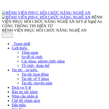
BỆNH
VIỆN PHỤC HỒI CHỨC NĂNG NGHỆ AN
Sở Y tế Nghệ An
CỔNG THÔNG TIN ĐIỆN TỬ
BỆNH VIỆN PHỤC HỒI CHỨC NĂNG NGHỆ AN
Trang nhất
Giới thiệu
Tổng quan
Sơ đồ tổ chức
Các khoa, phòng chức năng
Tổ chức, đoàn thể
Tin tức - sự kiện
Tin tức hoạt động
Tin tức về Y khoa
Tin tức chuyên môn
Dịch vụ Y tế
Bản tin sức khỏe
Nhịp cầu nhân ái
Chế độ chính sách
Đấu thầu