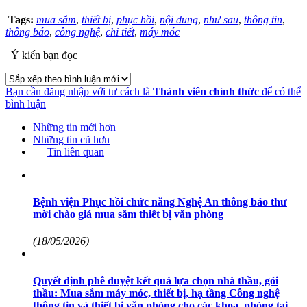
Tags:
mua sắm
,
thiết bị
,
phục hồi
,
nội dung
,
như sau
,
thông tin
,
thông báo
,
công nghệ
,
chi tiết
,
máy móc
Ý kiến bạn đọc
Bạn cần đăng nhập với tư cách là
Thành viên chính thức
để có thể
bình luận
Những tin mới hơn
Những tin cũ hơn
Tin liên quan
Bệnh viện Phục hồi chức năng Nghệ An thông báo thư
mời chào giá mua sắm thiết bị văn phòng
(18/05/2026)
Quyết định phê duyệt kết quả lựa chọn nhà thầu, gói
thầu: Mua sắm máy móc, thiết bị, hạ tầng Công nghệ
thông tin và thiết bị văn phòng cho các khoa, phòng tại