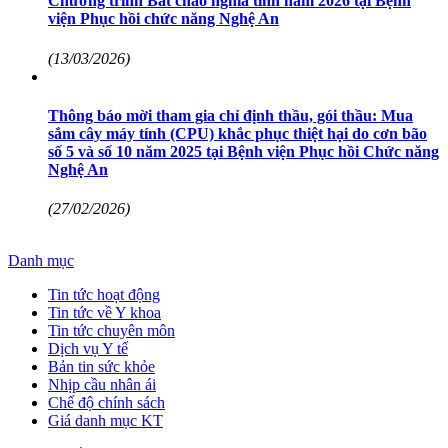
Chương trình Bát cháo nghĩa tình năm 2026 tại Bệnh
viện Phục hồi chức năng Nghệ An
(13/03/2026)
Thông báo mời tham gia chỉ định thầu, gói thầu: Mua
sắm cây máy tính (CPU) khắc phục thiệt hại do cơn bão
số 5 và số 10 năm 2025 tại Bệnh viện Phục hồi Chức năng
Nghệ An
(27/02/2026)
Danh mục
Tin tức hoạt động
Tin tức về Y khoa
Tin tức chuyên môn
Dịch vụ Y tế
Bản tin sức khỏe
Nhịp cầu nhân ái
Chế độ chính sách
Giá danh mục KT